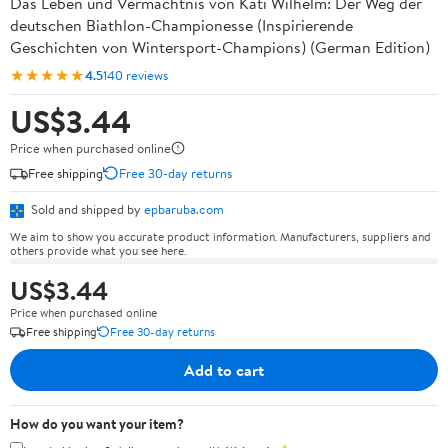
Das Leben und Vermächtnis von Kati Wilhelm: Der Weg der
deutschen Biathlon-Championesse (Inspirierende
Geschichten von Wintersport-Champions) (German Edition)
★★★★★
4.5
140 reviews
US$3.44
Price when purchased online
Free shipping
Free 30-day returns
Sold and shipped by
epbaruba.com
We aim to show you accurate product information. Manufacturers, suppliers and
others provide what you see here.
US$3.44
Price when purchased online
Free shipping
Free 30-day returns
Add to cart
How do you want your item?