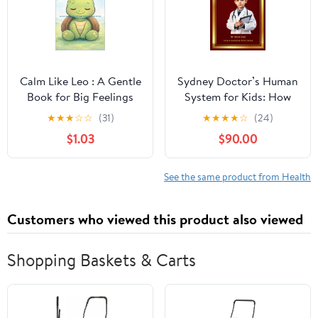
Calm Like Leo : A Gentle
Sydney Doctor’s Human
Book for Big Feelings
System for Kids: How
and Calm Minds
the Human Body Works
★
★
★
☆
☆
(31)
★
★
★
★
☆
(24)
— A Simple Guide for
$1.03
$90.00
Curious Kids
(FUTURISTIC SCIENCE,
TECHNOLOGY, AND AI
See the same product from Health
Book 8)
Customers who viewed this product also viewed
Shopping Baskets & Carts