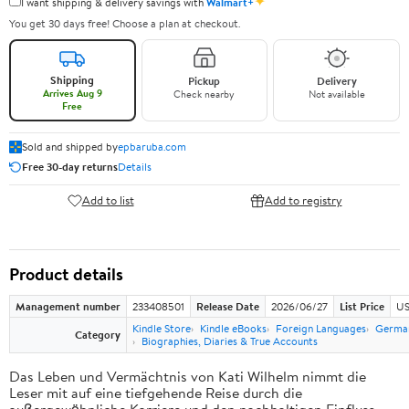
✦
I want shipping & delivery savings with
Walmart+
You get 30 days free! Choose a plan at checkout.
Shipping
Pickup
Delivery
Arrives Aug 9
Check nearby
Not available
Free
Sold and shipped by
epbaruba.com
Free 30-day returns
Details
Add to list
Add to registry
Product details
Management number
233408501
Release Date
2026/06/27
List Price
US
Kindle Store
Kindle eBooks
Foreign Languages
Germa
Category
Biographies, Diaries & True Accounts
Das Leben und Vermächtnis von Kati Wilhelm nimmt die
Leser mit auf eine tiefgehende Reise durch die
außergewöhnliche Karriere und den nachhaltigen Einfluss