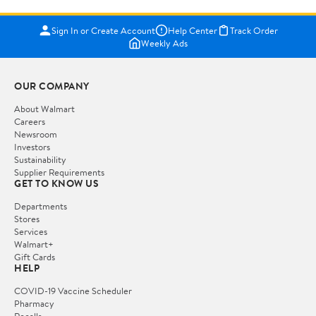
Sign In or Create Account
Help Center
Track Order
Weekly Ads
OUR COMPANY
About Walmart
Careers
Newsroom
Investors
Sustainability
Supplier Requirements
GET TO KNOW US
Departments
Stores
Services
Walmart+
Gift Cards
HELP
COVID-19 Vaccine Scheduler
Pharmacy