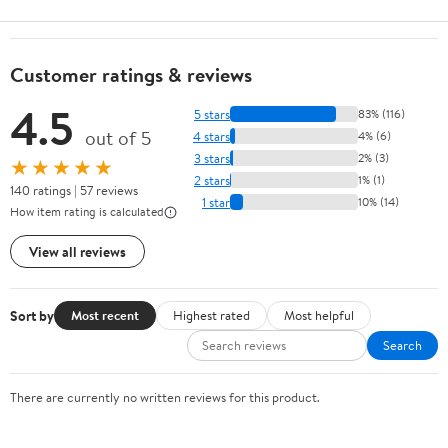
Customer ratings & reviews
4.5
5 stars
83% (116)
out of 5
4 stars
4% (6)
3 stars
2% (3)
★★★★★
2 stars
1% (1)
140 ratings | 57 reviews
1 star
10% (14)
How item rating is calculated
View all reviews
Sort by
Most recent
Highest rated
Most helpful
Search
There are currently no written reviews for this product.