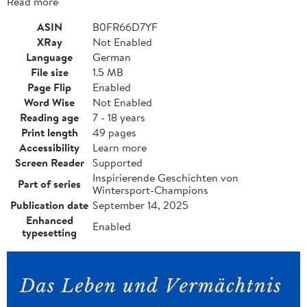
Read more
ASIN
B0FR66D7YF
XRay
Not Enabled
Language
German
File size
1.5 MB
Page Flip
Enabled
Word Wise
Not Enabled
Reading age
7 - 18 years
Print length
49 pages
Accessibility
Learn more
Screen Reader
Supported
Inspirierende Geschichten von
Part of series
Wintersport-Champions
Publication date
September 14, 2025
Enhanced
Enabled
typesetting