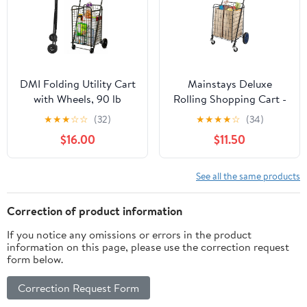
DMI Folding Utility Cart
Mainstays Deluxe
with Wheels, 90 lb
Rolling Shopping Cart -
Capacity, Lightweight
Black Metal
★
★
★
☆
☆
(32)
★
★
★
★
☆
(34)
Rolling Shopping and
$16.00
$11.50
Laundry Cart with
Carrying Case
See all the same products
Correction of product information
If you notice any omissions or errors in the product
information on this page, please use the correction request
form below.
Correction Request Form