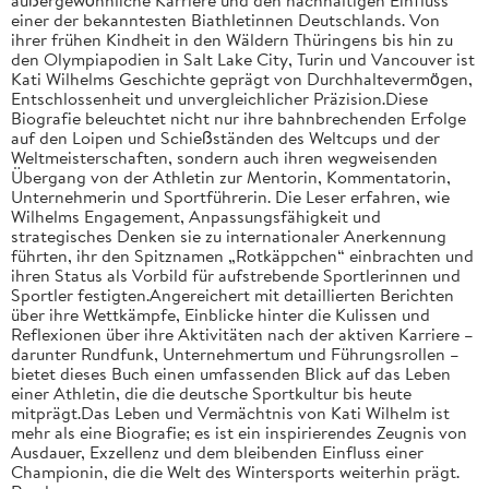
einer der bekanntesten Biathletinnen Deutschlands. Von
ihrer frühen Kindheit in den Wäldern Thüringens bis hin zu
den Olympiapodien in Salt Lake City, Turin und Vancouver ist
Kati Wilhelms Geschichte geprägt von Durchhaltevermögen,
Entschlossenheit und unvergleichlicher Präzision.Diese
Biografie beleuchtet nicht nur ihre bahnbrechenden Erfolge
auf den Loipen und Schießständen des Weltcups und der
Weltmeisterschaften, sondern auch ihren wegweisenden
Übergang von der Athletin zur Mentorin, Kommentatorin,
Unternehmerin und Sportführerin. Die Leser erfahren, wie
Wilhelms Engagement, Anpassungsfähigkeit und
strategisches Denken sie zu internationaler Anerkennung
führten, ihr den Spitznamen „Rotkäppchen“ einbrachten und
ihren Status als Vorbild für aufstrebende Sportlerinnen und
Sportler festigten.Angereichert mit detaillierten Berichten
über ihre Wettkämpfe, Einblicke hinter die Kulissen und
Reflexionen über ihre Aktivitäten nach der aktiven Karriere –
darunter Rundfunk, Unternehmertum und Führungsrollen –
bietet dieses Buch einen umfassenden Blick auf das Leben
einer Athletin, die die deutsche Sportkultur bis heute
mitprägt.Das Leben und Vermächtnis von Kati Wilhelm ist
mehr als eine Biografie; es ist ein inspirierendes Zeugnis von
Ausdauer, Exzellenz und dem bleibenden Einfluss einer
Championin, die die Welt des Wintersports weiterhin prägt.