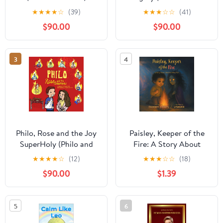
TODDLERS): Preparing
★
★
★
★
☆
(39)
★
★
★
☆
☆
(41)
Kids for Anesthesia
$90.00
$90.00
(Getting Ready for
(Made Just for
TODDLERS))
3
4
Philo, Rose and the Joy
Paisley, Keeper of the
SuperHoly (Philo and
Fire: A Story About
the SuperHolies Book 3)
Understanding Pain
★
★
★
★
☆
(12)
★
★
★
☆
☆
(18)
$90.00
$1.39
5
6