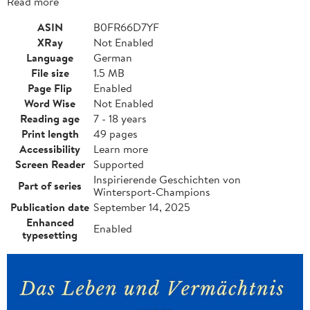
Read more
ASIN
B0FR66D7YF
XRay
Not Enabled
Language
German
File size
1.5 MB
Page Flip
Enabled
Word Wise
Not Enabled
Reading age
7 - 18 years
Print length
49 pages
Accessibility
Learn more
Screen Reader
Supported
Inspirierende Geschichten von
Part of series
Wintersport-Champions
Publication date
September 14, 2025
Enhanced
Enabled
typesetting