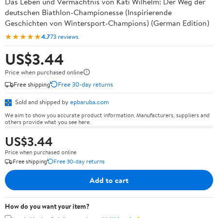
Das Leben und Vermächtnis von Kati Wilhelm: Der Weg der
deutschen Biathlon-Championesse (Inspirierende
Geschichten von Wintersport-Champions) (German Edition)
★★★★★
4.7
73 reviews
US$3.44
Price when purchased online
Free shipping
Free 30-day returns
Sold and shipped by
epbaruba.com
We aim to show you accurate product information. Manufacturers, suppliers and
others provide what you see here.
US$3.44
Price when purchased online
Free shipping
Free 30-day returns
Add to cart
How do you want your item?