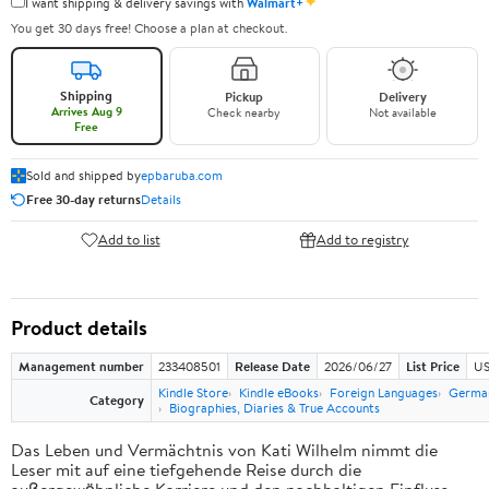
✦
I want shipping & delivery savings with
Walmart+
You get 30 days free! Choose a plan at checkout.
Shipping
Pickup
Delivery
Arrives Aug 9
Check nearby
Not available
Free
Sold and shipped by
epbaruba.com
Free 30-day returns
Details
Add to list
Add to registry
Product details
Management number
233408501
Release Date
2026/06/27
List Price
US
Kindle Store
Kindle eBooks
Foreign Languages
Germa
Category
Biographies, Diaries & True Accounts
Das Leben und Vermächtnis von Kati Wilhelm nimmt die
Leser mit auf eine tiefgehende Reise durch die
außergewöhnliche Karriere und den nachhaltigen Einfluss