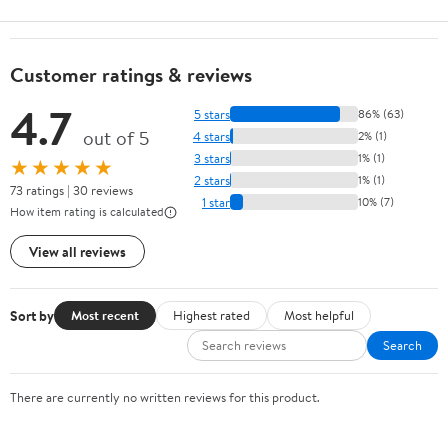
Customer ratings & reviews
4.7
5 stars
86% (63)
out of 5
4 stars
2% (1)
3 stars
1% (1)
★★★★★
2 stars
1% (1)
73 ratings | 30 reviews
1 star
10% (7)
How item rating is calculated
View all reviews
Sort by
Most recent
Highest rated
Most helpful
Search
There are currently no written reviews for this product.