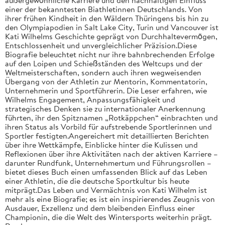
einer der bekanntesten Biathletinnen Deutschlands. Von
ihrer frühen Kindheit in den Wäldern Thüringens bis hin zu
den Olympiapodien in Salt Lake City, Turin und Vancouver ist
Kati Wilhelms Geschichte geprägt von Durchhaltevermögen,
Entschlossenheit und unvergleichlicher Präzision.Diese
Biografie beleuchtet nicht nur ihre bahnbrechenden Erfolge
auf den Loipen und Schießständen des Weltcups und der
Weltmeisterschaften, sondern auch ihren wegweisenden
Übergang von der Athletin zur Mentorin, Kommentatorin,
Unternehmerin und Sportführerin. Die Leser erfahren, wie
Wilhelms Engagement, Anpassungsfähigkeit und
strategisches Denken sie zu internationaler Anerkennung
führten, ihr den Spitznamen „Rotkäppchen“ einbrachten und
ihren Status als Vorbild für aufstrebende Sportlerinnen und
Sportler festigten.Angereichert mit detaillierten Berichten
über ihre Wettkämpfe, Einblicke hinter die Kulissen und
Reflexionen über ihre Aktivitäten nach der aktiven Karriere –
darunter Rundfunk, Unternehmertum und Führungsrollen –
bietet dieses Buch einen umfassenden Blick auf das Leben
einer Athletin, die die deutsche Sportkultur bis heute
mitprägt.Das Leben und Vermächtnis von Kati Wilhelm ist
mehr als eine Biografie; es ist ein inspirierendes Zeugnis von
Ausdauer, Exzellenz und dem bleibenden Einfluss einer
Championin, die die Welt des Wintersports weiterhin prägt.