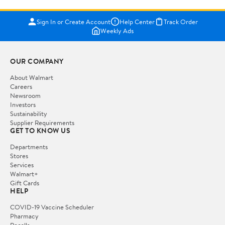
Sign In or Create Account
Help Center
Track Order
Weekly Ads
OUR COMPANY
About Walmart
Careers
Newsroom
Investors
Sustainability
Supplier Requirements
GET TO KNOW US
Departments
Stores
Services
Walmart+
Gift Cards
HELP
COVID-19 Vaccine Scheduler
Pharmacy