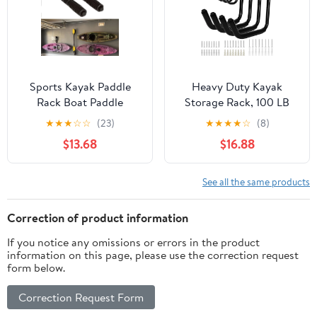
Sports Kayak Paddle
Heavy Duty Kayak
Rack Boat Paddle
Storage Rack, 100 LB
Storage Rack Wall
(15") Wall Mount Hooks
★
★
★
☆
☆
(23)
★
★
★
★
☆
(8)
Mount Accessories
for Hanging
$13.68
$16.88
Holder Organizer
Indoor/Outdoor, 8 Pack
Paddle Accessories for
Large Garage Hooks for
Canoe, Paddle Board or
Ladder Kayaks
See all the same products
Kayak Paddles Oar
Surfboards, Black
Hangers for
Organization Hangers,
Correction of product information
Garage（1pcs）
Kayak Accessories
If you notice any omissions or errors in the product
information on this page, please use the correction request
form below.
Correction Request Form