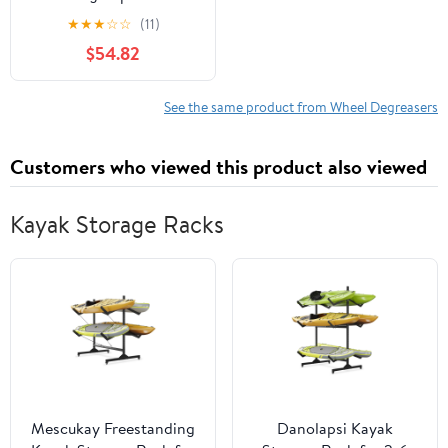
Count (6 Packs of 100)
★
★
★
☆
☆
(11)
XL 15" x 10" Heavy-Duty
$54.82
Car Wipes for Engine
Degreaser, Detailing,
Tires, Tools & DIY
See the same product from Wheel Degreasers
Projects
Customers who viewed this product also viewed
Kayak Storage Racks
Mescukay Freestanding
Danolapsi Kayak