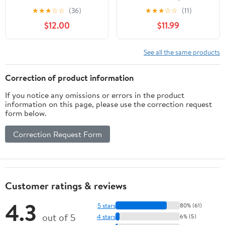
Jersey, Sizes S-3XL
Synthetic Jersey
★
★
★
☆
☆
(36)
★
★
★
☆
☆
(11)
$12.00
$11.99
See all the same products
Correction of product information
If you notice any omissions or errors in the product
information on this page, please use the correction request
form below.
Correction Request Form
Customer ratings & reviews
4.3
5 stars
80% (61)
out of 5
4 stars
6% (5)