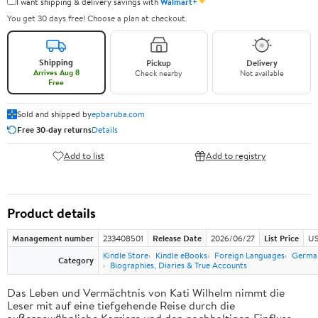
✦
I want shipping & delivery savings with
Walmart+
You get 30 days free! Choose a plan at checkout.
Shipping
Pickup
Delivery
Arrives Aug 8
Check nearby
Not available
Free
Sold and shipped by
epbaruba.com
Free 30-day returns
Details
Add to list
Add to registry
Product details
Management number
233408501
Release Date
2026/06/27
List Price
US
Kindle Store
Kindle eBooks
Foreign Languages
Germa
Category
Biographies, Diaries & True Accounts
Das Leben und Vermächtnis von Kati Wilhelm nimmt die
Leser mit auf eine tiefgehende Reise durch die
außergewöhnliche Karriere und den nachhaltigen Einfluss