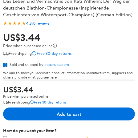
Das Leben und Vermächtnis von Kati Wilhelm: Der Weg der
deutschen Biathlon-Championesse (Inspirierende
Geschichten von Wintersport-Champions) (German Edition)
★★★★★
4.3
76 reviews
US$3.44
Price when purchased online
Free shipping
Free 30-day returns
Sold and shipped by
epbaruba.com
We aim to show you accurate product information. Manufacturers, suppliers and
others provide what you see here.
US$3.44
Price when purchased online
Free shipping
Free 30-day returns
Add to cart
How do you want your item?