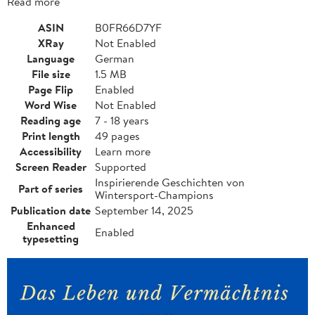
Read more
ASIN
B0FR66D7YF
XRay
Not Enabled
Language
German
File size
1.5 MB
Page Flip
Enabled
Word Wise
Not Enabled
Reading age
7 - 18 years
Print length
49 pages
Accessibility
Learn more
Screen Reader
Supported
Inspirierende Geschichten von
Part of series
Wintersport-Champions
Publication date
September 14, 2025
Enhanced
Enabled
typesetting