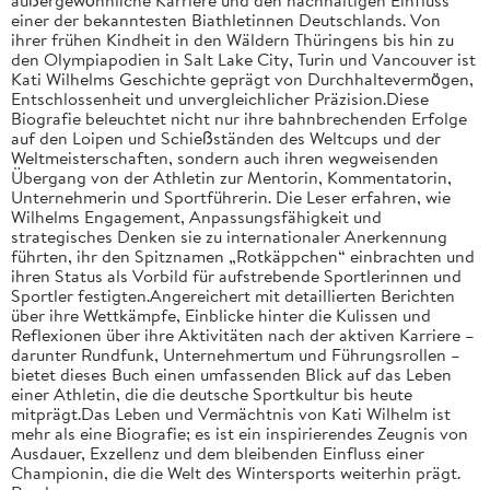
einer der bekanntesten Biathletinnen Deutschlands. Von
ihrer frühen Kindheit in den Wäldern Thüringens bis hin zu
den Olympiapodien in Salt Lake City, Turin und Vancouver ist
Kati Wilhelms Geschichte geprägt von Durchhaltevermögen,
Entschlossenheit und unvergleichlicher Präzision.Diese
Biografie beleuchtet nicht nur ihre bahnbrechenden Erfolge
auf den Loipen und Schießständen des Weltcups und der
Weltmeisterschaften, sondern auch ihren wegweisenden
Übergang von der Athletin zur Mentorin, Kommentatorin,
Unternehmerin und Sportführerin. Die Leser erfahren, wie
Wilhelms Engagement, Anpassungsfähigkeit und
strategisches Denken sie zu internationaler Anerkennung
führten, ihr den Spitznamen „Rotkäppchen“ einbrachten und
ihren Status als Vorbild für aufstrebende Sportlerinnen und
Sportler festigten.Angereichert mit detaillierten Berichten
über ihre Wettkämpfe, Einblicke hinter die Kulissen und
Reflexionen über ihre Aktivitäten nach der aktiven Karriere –
darunter Rundfunk, Unternehmertum und Führungsrollen –
bietet dieses Buch einen umfassenden Blick auf das Leben
einer Athletin, die die deutsche Sportkultur bis heute
mitprägt.Das Leben und Vermächtnis von Kati Wilhelm ist
mehr als eine Biografie; es ist ein inspirierendes Zeugnis von
Ausdauer, Exzellenz und dem bleibenden Einfluss einer
Championin, die die Welt des Wintersports weiterhin prägt.