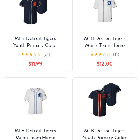
MLB Detroit Tigers
MLB Detroit Tigers
Youth Primary Color
Men's Team Home
Synthetic Jersey
Jersey, Sizes S-3XL
★
★
★
☆
☆
(31)
★
★
★
☆
☆
(11)
$11.99
$12.00
MLB Detroit Tigers
MLB Detroit Tigers
Men's Team Home
Youth Primary Color