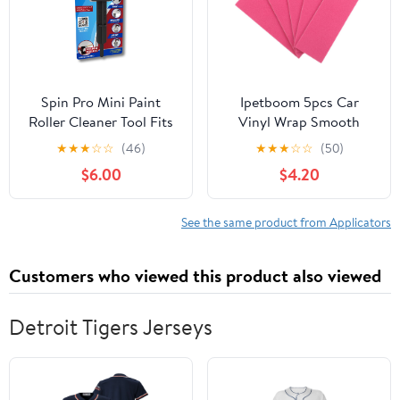
Tasks
Spin Pro Mini Paint
Ipetboom 5pcs Car
Roller Cleaner Tool Fits
Vinyl Wrap Smooth
1/4" to 3/4" inch Mini
Edge Decal Squeegee
★
★
★
☆
☆
(46)
★
★
★
☆
☆
(50)
Rollers Drill Driver
Replacement Parts
$6.00
$4.20
Spinner Attachment
Application Tool
Clean and Dry Paint
Window Film Smooth
Tools in Seconds (Spin
Tool for DIY
See the same product from Applicators
Pro Mini)
Professionals
Customers who viewed this product also viewed
Detroit Tigers Jerseys