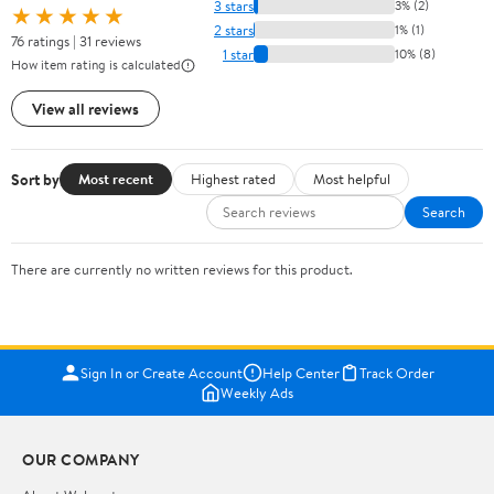
3 stars
3% (2)
★★★★★
2 stars
1% (1)
76 ratings | 31 reviews
1 star
10% (8)
How item rating is calculated
View all reviews
Sort by
Most recent
Highest rated
Most helpful
Search
There are currently no written reviews for this product.
Sign In or Create Account
Help Center
Track Order
Weekly Ads
OUR COMPANY