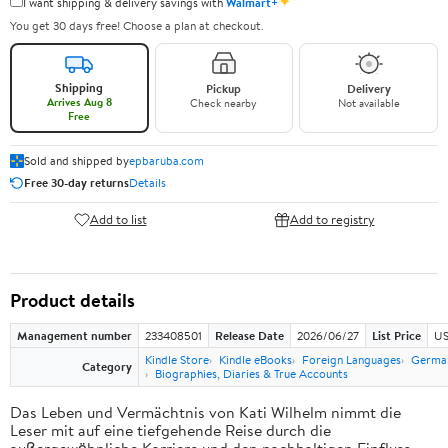
✦
I want shipping & delivery savings with
Walmart+
You get 30 days free! Choose a plan at checkout.
Shipping
Pickup
Delivery
Arrives Aug 8
Check nearby
Not available
Free
Sold and shipped by
epbaruba.com
Free 30-day returns
Details
Add to list
Add to registry
Product details
Management number
233408501
Release Date
2026/06/27
List Price
US
Kindle Store
Kindle eBooks
Foreign Languages
Germa
Category
Biographies, Diaries & True Accounts
Das Leben und Vermächtnis von Kati Wilhelm nimmt die
Leser mit auf eine tiefgehende Reise durch die
außergewöhnliche Karriere und den nachhaltigen Einfluss