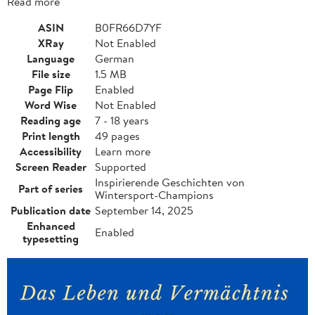
Read more
ASIN
B0FR66D7YF
XRay
Not Enabled
Language
German
File size
1.5 MB
Page Flip
Enabled
Word Wise
Not Enabled
Reading age
7 - 18 years
Print length
49 pages
Accessibility
Learn more
Screen Reader
Supported
Inspirierende Geschichten von
Part of series
Wintersport-Champions
Publication date
September 14, 2025
Enhanced
Enabled
typesetting