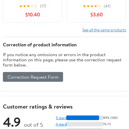
Mounted, Dual-Fortified
Shelving Costco, Black
★
★
★
☆
☆
(17)
★
★
★
★
☆
(41)
Floating Corner Shelves
$10.40
$3.60
for Wall Storage, Round
End Sector Display
Bookshelf for Bedroom
See all the same products
Living Room Kitchen
Plant (Oak, 7in 2P)
Correction of product information
If you notice any omissions or errors in the product
information on this page, please use the correction request
form below.
Correction Request Form
Customer ratings & reviews
4.9
5 stars
89% (100)
out of 5
4 stars
1% (1)