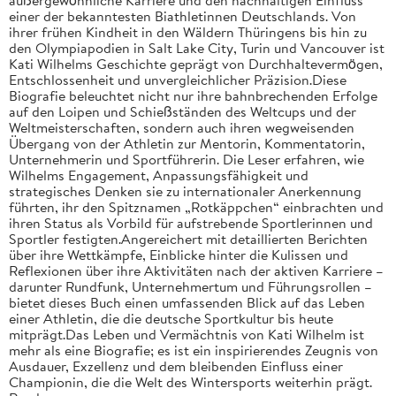
einer der bekanntesten Biathletinnen Deutschlands. Von
ihrer frühen Kindheit in den Wäldern Thüringens bis hin zu
den Olympiapodien in Salt Lake City, Turin und Vancouver ist
Kati Wilhelms Geschichte geprägt von Durchhaltevermögen,
Entschlossenheit und unvergleichlicher Präzision.Diese
Biografie beleuchtet nicht nur ihre bahnbrechenden Erfolge
auf den Loipen und Schießständen des Weltcups und der
Weltmeisterschaften, sondern auch ihren wegweisenden
Übergang von der Athletin zur Mentorin, Kommentatorin,
Unternehmerin und Sportführerin. Die Leser erfahren, wie
Wilhelms Engagement, Anpassungsfähigkeit und
strategisches Denken sie zu internationaler Anerkennung
führten, ihr den Spitznamen „Rotkäppchen“ einbrachten und
ihren Status als Vorbild für aufstrebende Sportlerinnen und
Sportler festigten.Angereichert mit detaillierten Berichten
über ihre Wettkämpfe, Einblicke hinter die Kulissen und
Reflexionen über ihre Aktivitäten nach der aktiven Karriere –
darunter Rundfunk, Unternehmertum und Führungsrollen –
bietet dieses Buch einen umfassenden Blick auf das Leben
einer Athletin, die die deutsche Sportkultur bis heute
mitprägt.Das Leben und Vermächtnis von Kati Wilhelm ist
mehr als eine Biografie; es ist ein inspirierendes Zeugnis von
Ausdauer, Exzellenz und dem bleibenden Einfluss einer
Championin, die die Welt des Wintersports weiterhin prägt.