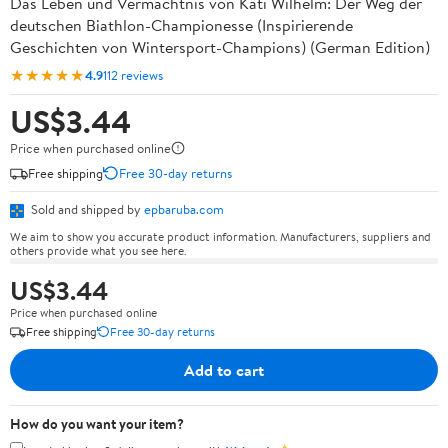
Das Leben und Vermächtnis von Kati Wilhelm: Der Weg der
deutschen Biathlon-Championesse (Inspirierende
Geschichten von Wintersport-Champions) (German Edition)
★★★★★
4.9
112 reviews
US$3.44
Price when purchased online
Free shipping
Free 30-day returns
Sold and shipped by
epbaruba.com
We aim to show you accurate product information. Manufacturers, suppliers and
others provide what you see here.
US$3.44
Price when purchased online
Free shipping
Free 30-day returns
Add to cart
How do you want your item?