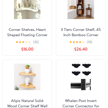
Corner Shelves, Heart
3 Tiers Corner Shelf, 45
Shaped Floating Corner
Inch Bamboo Corner
Wall Shelf, Multi-
Shelf Stand with
★
★
★
☆
☆
(32)
★
★
★
★
☆
(10)
Purpose Corner Storage
Adjustable Foot Wooden
$16.00
$26.40
Shelving for Bedroom,
Corner Storage Cabinet
Kitchen, Living Room,
with Large Capacity
Bathroom Decor &
Modern Standing Shelf
Small Household Items
Brown for Living Room
Alipis Natural Solid
Whalen Post Insert
Wood Corner Shelf Wall
Corner Connector for