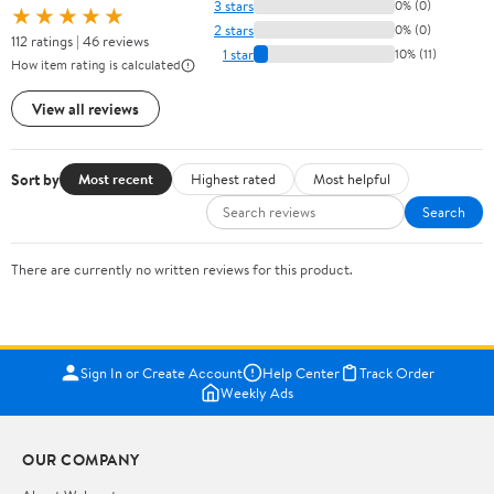
3 stars
0% (0)
★★★★★
2 stars
0% (0)
112 ratings | 46 reviews
1 star
10% (11)
How item rating is calculated
View all reviews
Sort by
Most recent
Highest rated
Most helpful
Search
There are currently no written reviews for this product.
Sign In or Create Account
Help Center
Track Order
Weekly Ads
OUR COMPANY