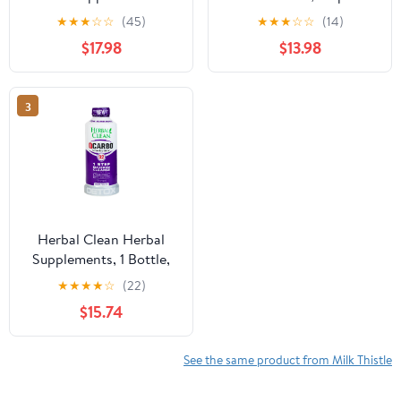
Fruit Punch – 32 fl oz
Fruit Flavor (32 fl oz)
★
★
★
☆
☆
(45)
★
★
★
☆
☆
(14)
$17.98
$13.98
3
Herbal Clean Herbal
Supplements, 1 Bottle,
32 fl oz
★
★
★
★
☆
(22)
$15.74
See the same product from Milk Thistle