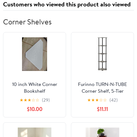
Customers who viewed this product also viewed
Corner Shelves
10 inch White Corner
Furinno TURN-N-TUBE
Bookshelf
Corner Shelf, 5-Tier
Corner Bookshelf, Open
★
★
★
☆
☆
(29)
★
★
★
☆
☆
(42)
Storage Shelves, for
$10.00
$11.11
Organization and
Storage, Living Room,
Home Office, Garage,
Bedroom, French Oak